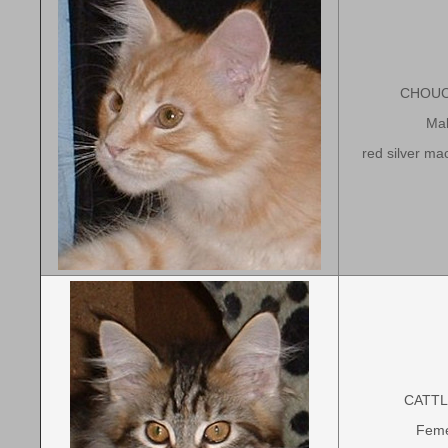
CHOU
Ma
red
silver ma
CATT
Feme