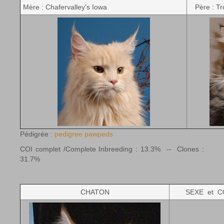
Mère : Chafervalley's Iowa
Père : Tr
Pédigrée :
pedigree pawpeds
COI complet /Complete Inbreeding : 13.3% -- Clones :
31.7%
CHATON
SEXE et 