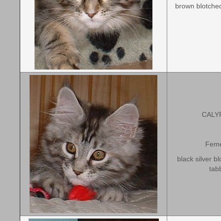
brown blotched
CALY
Feme
black silver bl
tab