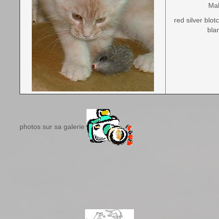
Ma
red silver blot
bla
photos sur sa galerie