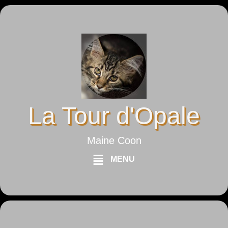
La Tour d'Opale
Maine Coon
MENU